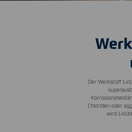
Werk
Der Werkstoff 1.4
superaust
Korrosionsbestän
Chloriden oder ag
wird 1.453