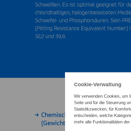
Schweißen. Es ist optimal geeignet für d
chloridhaltigen, halogenbelasteten Medi
Schwefel- und Phosphorsäuren. Sein
PR
(Pitting Resistance Equivalent Number) 
32,2 und 39,9.
Cookie-Verwaltung
Wir verwenden Cookies, um Ih
Seite und für die Steuerung 
Statistikzwecken, für Komfort
Chemische Zusammensetzung – 
entscheiden, welche Kategorie
(Gewichtsanteil in %)
mehr alle Funktionalitäten der