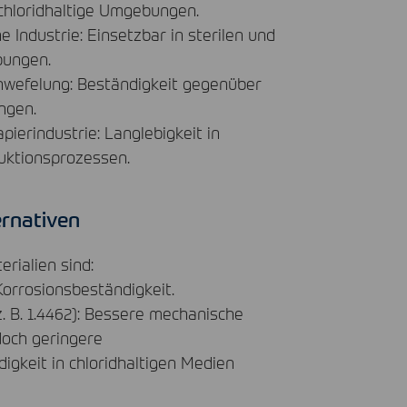
hloridhaltige Umgebungen.
 Industrie: Einsetzbar in sterilen und
bungen.
wefelung: Beständigkeit gegenüber
ngen.
apierindustrie: Langlebigkeit in
uktionsprozessen.
ernativen
rialien sind:
Korrosionsbeständigkeit.
z. B. 1.4462): Bessere mechanische
doch geringere
igkeit in chloridhaltigen Medien