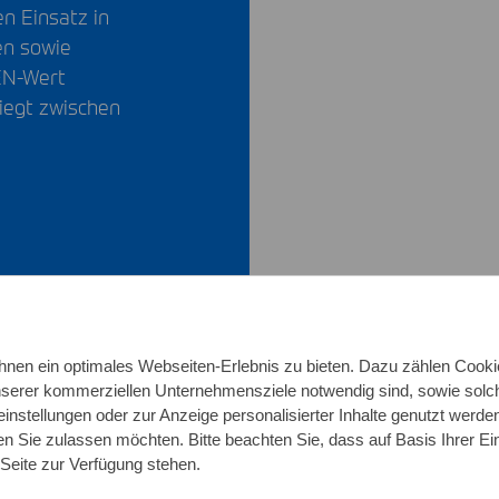
en Einsatz in
en sowie
EN
-Wert
liegt zwischen
nen ein optimales Webseiten-Erlebnis zu bieten. Dazu zählen Cookies
unserer kommerziellen Unternehmensziele notwendig sind, sowie solch
einstellungen oder zur Anzeige personalisierter Inhalte genutzt werde
Richtanalyse
Mechanische und
n Sie zulassen möchten. Bitte beachten Sie, dass auf Basis Ihrer Ei
 Seite zur Verfügung stehen.