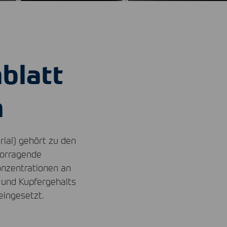
blatt
n
ial) gehört zu den
vorragende
onzentrationen an
 und Kupfergehalts
eingesetzt.