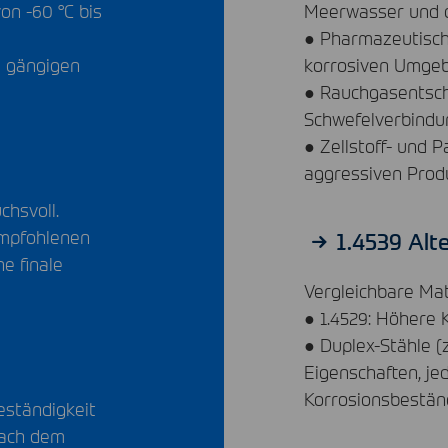
on -60 °C bis
Meerwasser und c
● Pharmazeutische
e gängigen
korrosiven Umge
● Rauchgasentsch
Schwefelverbindu
● Zellstoff- und P
aggressiven Prod
chsvoll.
empfohlenen
1.4539 Alt
e finale
Vergleichbare Mate
● 1.4529: Höhere 
● Duplex-Stähle (
Eigenschaften, je
Korrosionsbeständ
eständigkeit
 nach dem