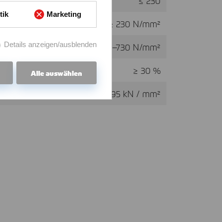
≤ 230
tik
Marketing
≥ 230 N/mm²
Details anzeigen/ausblenden
530–730 N/mm²
≥ 30 %
Alle auswählen
195 kN / mm²