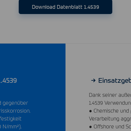
Download Datenblatt 1.4539
1.4539
Einsatzgeb
Dank seiner auße
nd gegenüber
1.4539 Verwendung
isskorrosion.
● Chemische und 
estigkeit
Verarbeitung aggr
0 N/mm²).
● Offshore und Sc