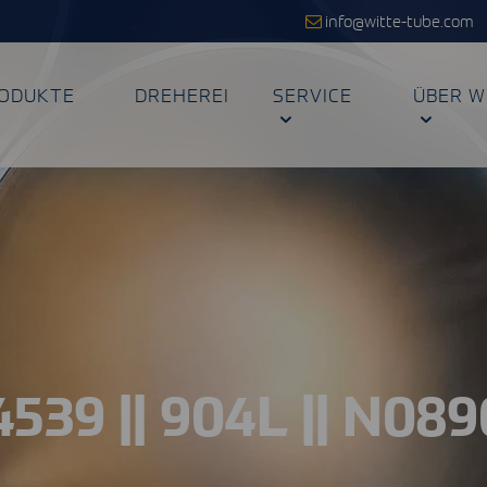
info@witte-tube.com
ODUKTE
DREHEREI
SERVICE
ÜBER W
4539 || 904L || N08