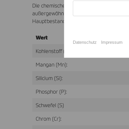
Die chemische Zusammensetzung ist sorgf
außergewöhnliche Korrosionsbeständigkei
Hauptbestandteile:
Wert
Datenschutz
Impressum
Kohlenstoff (C):
Mangan (Mn):
Silicium (Si):
Phosphor (P):
Schwefel (S)
Chrom (Cr):