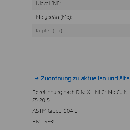
Nickel (Ni):
Molybdän (Mo):
Kupfer (Cu):
Zuordnung zu aktuellen und ält
Bezeichnung nach DIN: X 1 Ni Cr Mo Cu N
25-20-5
ASTM Grade: 904 L
EN: 1.4539