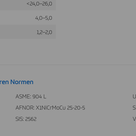
<24,0–26,0
4,0–5,0
1,2–2,0
eren Normen
ASME: 904 L
U
AFNOR: X1NiCrMoCu 25-20-5
S
SIS: 2562
V