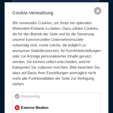
mehr erfahren
✖
Cookie-Verwaltung
Wir verwenden Cookies, um Ihnen ein optimales
Spezial-Edelstahl
Webseiten-Erlebnis zu bieten. Dazu zählen Cookies,
die für den Betrieb der Seite und für die Steuerung
unserer kommerziellen Unternehmensziele
notwendig sind, sowie solche, die lediglich zu
anonymen Statistikzwecken, für Komforteinstellungen
oder zur Anzeige personalisierter Inhalte genutzt
1.4410
werden. Sie können selbst entscheiden, welche
Kategorien Sie zulassen möchten. Bitte beachten Sie,
dass auf Basis Ihrer Einstellungen womöglich nicht
Super-Duplex || S32750
mehr alle Funktionalitäten der Seite zur Verfügung
stehen.
austenitisch-ferritisch, nichtrostend
Notwendig
Externe Medien