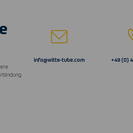
e
info@witte-tube.com
+49 (0) 
sere
erbindung