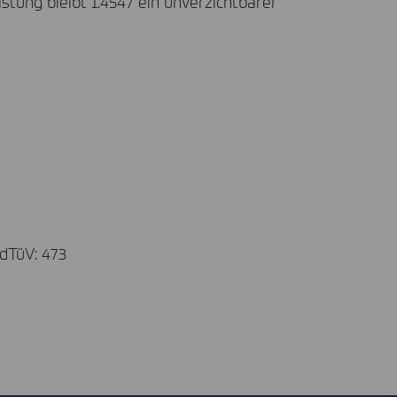
tung bleibt 1.4547 ein unverzichtbarer
dTüV: 473