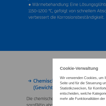
● Wärmebehandlung: Eine Lösungsglühb
1150–1200 °C, gefolgt von schnellem Abs
verbessert die Korrosionsbeständigkeit.
Cookie-Verwaltung
Wir verwenden Cookies, um Ih
Chemische Werte: Richtanalyse
Seite und für die Steuerung 
(Gewichtsanteil in %)
Statistikzwecken, für Komfort
entscheiden, welche Kategorie
Die chemische Zusammensetzung von 1.4
mehr alle Funktionalitäten der
sorgfältig abgestimmt, um sowohl Korrosi