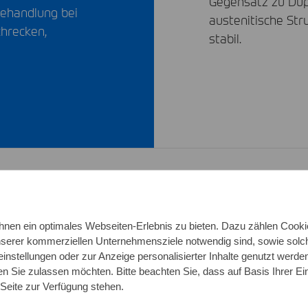
Gegensatz zu Dupl
ehandlung bei
austenitische St
chrecken,
stabil.
nen ein optimales Webseiten-Erlebnis zu bieten. Dazu zählen Cookies
Mechanische We
unserer kommerziellen Unternehmensziele notwendig sind, sowie solch
einstellungen oder zur Anzeige personalisierter Inhalte genutzt werde
Härte HB
n Sie zulassen möchten. Bitte beachten Sie, dass auf Basis Ihrer Ei
547 (
UNS
S31254) ist
 Seite zur Verfügung stehen.
onsbeständigkeit als
Dehngrenze (Rp0,2):