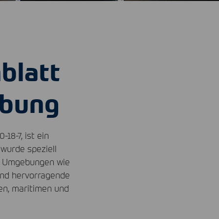
blatt
ibung
8-7, ist ein
wurde speziell
en Umgebungen wie
und hervorragende
en, maritimen und