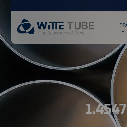
PR
1.4547