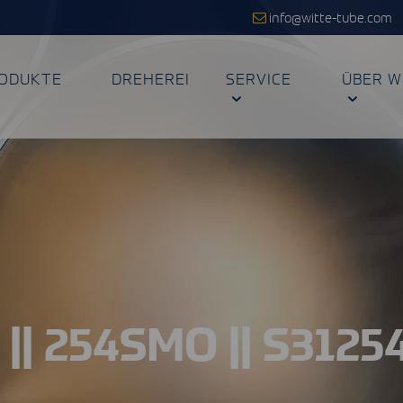
info@witte-tube.com
ODUKTE
DREHEREI
SERVICE
ÜBER W
 || 254SMO || S31254