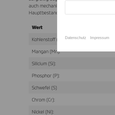
auch mechanische Festigkeit zu gewährle
Hauptbestandteilen gehören:
Wert
Datenschutz
Impressum
Kohlenstoff (C):
Mangan (Mn):
Silicium (Si):
Phosphor (P):
Schwefel (S)
Chrom (Cr):
Nickel (Ni):