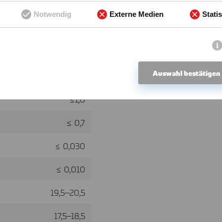
isten. Zu den
Notwendig
Externe Medien
Statis
Zugfestigkeit (Rm):
Bruchdehnung (A5,65)
Anteil %
Elastizitätsmodul
Auswahl bestätigen
≤ 0,02
≤1,0
≤ 0,7
≤ 0,030
≤ 0,010
19,5–20,5
17,5–18,5