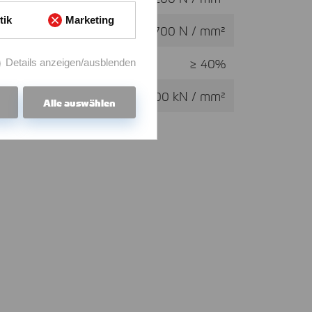
tik
Marketing
≥ 500 - 700 N / mm²
:
≥ 40%
Details anzeigen/ausblenden
200 kN / mm²
Alle auswählen