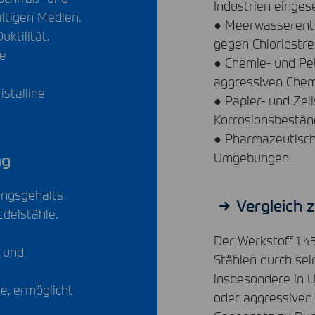
Industrien eingese
altigen Medien.
● Meerwasserents
uktilität.
gegen Chloridstre
xe
● Chemie- und Pet
aggressiven Chemi
stalline
● Papier- und Zell
Korrosionsbeständ
● Pharmazeutische
Umgebungen.
ng
ungsgehalts
Vergleich 
delstähle.
Der Werkstoff 1.4
- und
Stählen durch sei
insbesondere in 
e, ermöglicht
oder aggressiven