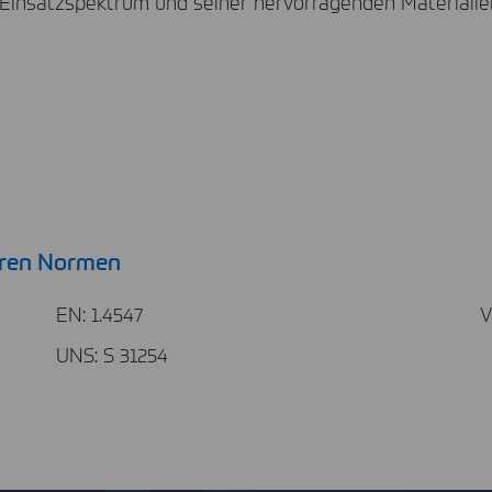
insatzspektrum und seiner hervorragenden Materialleis
eren Normen
EN: 1.4547
V
UNS: S 31254