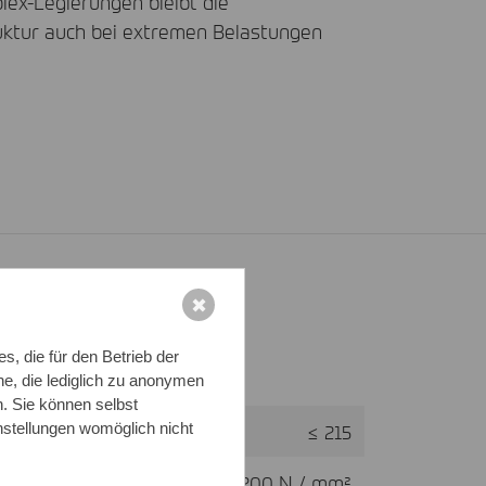
ex-Legierungen bleibt die
ruktur auch bei extremen Belastungen
✖
, die für den Betrieb der
rte bei Raumtemperatur
e, die lediglich zu anonymen
n. Sie können selbst
≤ 215
nstellungen womöglich nicht
≥ 200 N / mm²