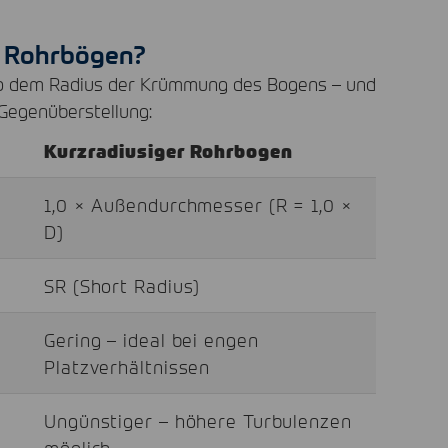
r Rohrbögen?
lso dem Radius der Krümmung des Bogens – und
 Gegenüberstellung:
Kurzradiusiger Rohrbogen
1,0 × Außendurchmesser (R = 1,0 ×
D)
SR (Short Radius)
Gering – ideal bei engen
Platzverhältnissen
Ungünstiger – höhere Turbulenzen
möglich