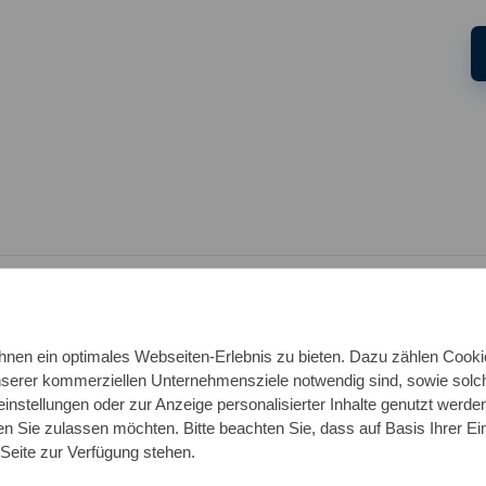
nen ein optimales Webseiten-Erlebnis zu bieten. Dazu zählen Cookies
tät – DIN 2609 un
unserer kommerziellen Unternehmensziele notwendig sind, sowie solch
einstellungen oder zur Anzeige personalisierter Inhalte genutzt werde
n Sie zulassen möchten. Bitte beachten Sie, dass auf Basis Ihrer Ei
 Seite zur Verfügung stehen.
stahlrohrbögen, die den gängigen internationalen Norm