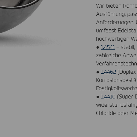
Wir bieten Rohr
Ausführung, pass
Anforderungen.
umfasst Edelsta
hochwertigen We
●
1.4541
– stabil
zahlreiche Anwe
Verfahrenstechn
●
1.4462
(Duplex-
Korrosionsbestä
Festigkeitswert
●
1.4410
(Super-D
widerstandsfähi
Chloride oder M