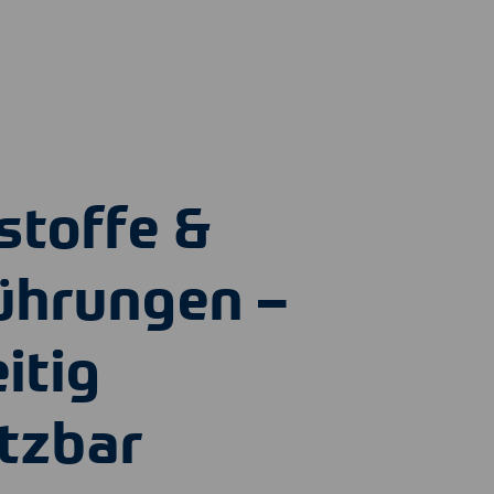
stoffe &
ührungen –
eitig
tzbar