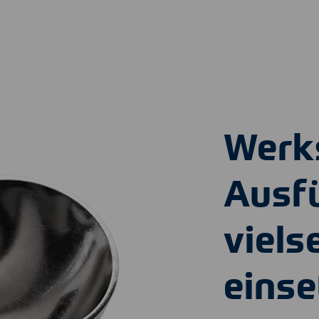
Werk
Ausf
viels
einse