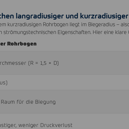
chen langradiusiger und kurzradiusige
nem kurzradiusigen Rohrbogen liegt im Biegeradius – a
n strömungstechnischen Eigenschaften. Hier eine klare
ger Rohrbogen
rchmesser (R = 1,5 × D)
us)
 Raum für die Biegung
tiger, weniger Druckverlust