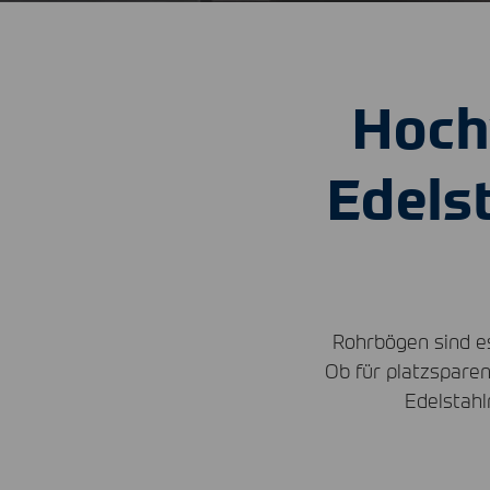
Hoch
Edels
Rohrbögen sind es
Ob für platzspare
Edelstahl