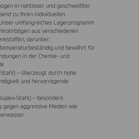
bogen in nahtloser und geschweißter
end zu Ihren individuellen
 Unser umfangreiches Lagerprogramm
hlrohrbögen aus verschiedenen
rkstoffen, darunter:
, temperaturbeständig und bewährt für
ndungen in der Chemie- und
ik
Stahl) – überzeugt durch hohe
ndigkeit und hervorragende
e
uplex-Stahl) – besonders
g gegen aggressive Medien wie
eerwasser