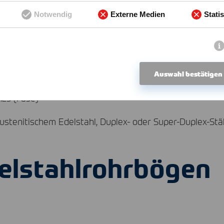
Notwendig
Externe Medien
Statis
Auswahl bestätigen
.25 (Fase)
austenitischem Edelstahl, Duplex- oder Super-Duplex-St
delstahlrohrbögen