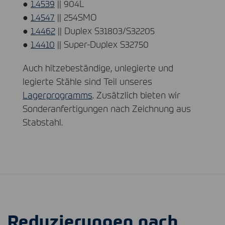
●
1.4539
|| 904L
●
1.4547
|| 254SMO
●
1.4462
|| Duplex S31803/S32205
●
1.4410
|| Super-Duplex S32750
Auch hitzebeständige, unlegierte und
legierte Stähle sind Teil unseres
Lagerprogramms
. Zusätzlich bieten wir
Sonderanfertigungen nach Zeichnung aus
Stabstahl.
Reduzierungen nach