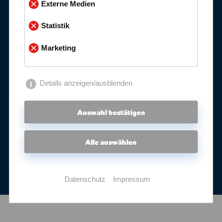
Externe Medien
1.4404
Statistik
Marketing
316 || 316L
korrosionsbeständiger Austenit
Details anzeigen/ausblenden
Auswahl bestätigen
mehr erfahren
Alle auswählen
Datenschutz
Impressum